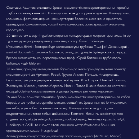
Оқытушы, Комитас атындағы Ереван мемлекеттік консерваториясының арнайы
труба класының жетекшісі. Халықаралық конкурстардың лауреаты. Халықаралық
музыкалық фестивальдер мен концерттерде белсенді жеке және оркестрлік
орындаушы. Симфониялық, үрмелі және камералық оркестрлермен жеке өнер
көрсетулер.
50-ден астам шәкірті түрлі халықаралық конкурстардың лауреаттары, әлемнің әр
түрлі елдерінде орындаушылар мен педагогтар болып табылады.
Музыкалық білімін Екатеринбург қаласында ұлы трубашы Тимофей Докшицердің
шәкірті Василий Становтан бастаған, оның дәстүрлерін бүгінде жалғастыруда.
Ереван мемлекеттік консерваториясын проф. Юрий Балянның труба класы
бойынша үздік бітірген.
25 жылдық орындаушылық қызметі барысында жеке орындаушы және оркестр
музыканты ретінде Армения, Ресей, Грузия, Англия, Польша, Нидерланды,
Германия, Греция елдерінде концерттер берген. Жак Ширак, Николя Саркози,
Эммануэль Макрон, Ангела Меркель, Иоанн Павел II және басқа да көптеген
елдердің бірінші басшыларының алдында бірнеше рет өнер көрсеткен.
16 жыл бойы Комитас атындағы Ереван мемлекеттік консерваториясында сабақ
береді, онда трубаның арнайы класын, сондай-ақ Ереванның екі ірі музыкалық
мектебінде де табысты жетекшілік етеді. Халықаралық конкурстардың
лауреаттарының тұтас тобын дайындады. Көптеген бұрынғы шәкірттері мен
студенттері қазірдің өзінде Арменияда сабақ береді, Англияда жұмыс істейді,
Швейцария, АҚШ-та қызмет етеді, сонымен қатар бүкіл әлем бойынша
орындаушылық қызметін жүргізеді.
Халықаралық конкурстардың қазылар алқасының мүшесі (ArtMusic, Minora).